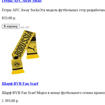
Гетры AFC Away Socks
Гетры AFC Away SocksЭта модель футбольных гетр разработана в
833.00 р.
В корзину
Шарф BVB Fan Scarf
Шарф BVB Fan Scarf Мороз в конце футбольного сезона пронизы
1 393.00 р.