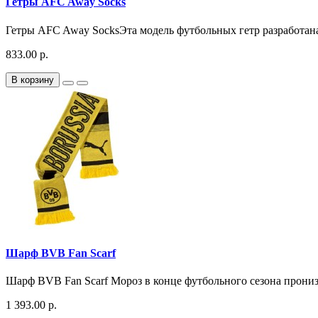
Гетры AFC Away Socks
Гетры AFC Away SocksЭта модель футбольных гетр разработана в
833.00 р.
В корзину
Шарф BVB Fan Scarf
Шарф BVB Fan Scarf Мороз в конце футбольного сезона пронизы
1 393.00 р.